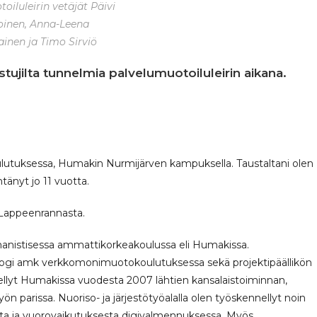
oiluleirin vetäjät Päivi
inen, Anna-Leena
ainen ja Timo Sirviö
tujilta tunnelmia palvelumuotoiluleirin aikana.
oulutuksessa, Humakin Nurmijärven kampuksella. Taustaltani olen
tänyt jo 11 vuotta.
, Lappeenrannasta.
anistisessa ammattikorkeakoulussa eli Humakissa.
ogi amk verkkomonimuotokoulutuksessa sekä projektipäällikön
llyt Humakissa vuodesta 2007 lähtien kansalaistoiminnan,
n parissa. Nuoriso- ja järjestötyöalalla olen työskennellyt noin
esta ja vuorovaikutuksesta digivalmennuksessa. Myös