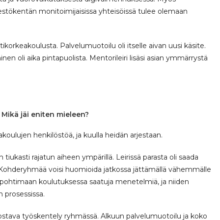
jestökentän monitoimijaisissa yhteisöissä tulee olemaan
orkeakoulusta. Palvelumuotoilu oli itselle aivan uusi käsite.
en oli aika pintapuolista. Mentorileiri lisäsi asian ymmärrystä
 Mikä jäi eniten mieleen?
akoulujen henkilöstöä, ja kuulla heidän arjestaan.
n tiukasti rajatun aiheen ympärillä. Leirissä parasta oli saada
 Kohderyhmää voisi huomioida jatkossa jättämällä vähemmälle
äin pohtimaan koulutuksessa saatuja menetelmiä, ja niiden
 prosessissa.
innostava työskentely ryhmässä. Alkuun palvelumuotoilu ja koko