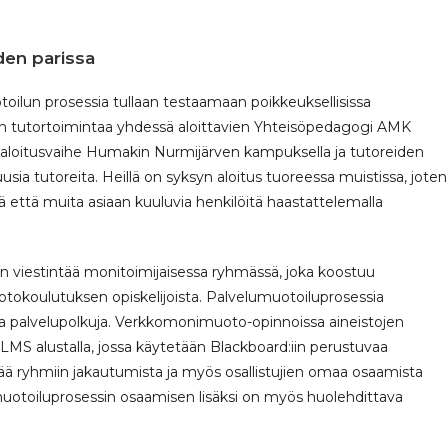
den parissa
lun prosessia tullaan testaamaan poikkeuksellisissa
sen tutortoimintaa yhdessä aloittavien Yhteisöpedagogi AMK
n aloitusvaihe Humakin Nurmijärven kampuksella ja tutoreiden
 uusia tutoreita. Heillä on syksyn aloitus tuoreessa muistissa, joten
 että muita asiaan kuuluvia henkilöitä haastattelemalla
 viestintää monitoimijaisessa ryhmässä, joka koostuu
koulutuksen opiskelijoista. Palvelumuotoiluprosessia
isia palvelupolkuja. Verkkomonimuoto-opinnoissa aineistojen
S alustalla, jossa käytetään Blackboard:iin perustuvaa
ttää ryhmiin jakautumista ja myös osallistujien omaa osaamista
umuotoiluprosessin osaamisen lisäksi on myös huolehdittava