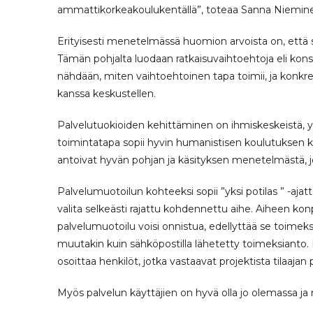
ammattikorkeakoulukentällä”, toteaa Sanna Niemin
Erityisesti menetelmässä huomion arvoista on, että s
Tämän pohjalta luodaan ratkaisuvaihtoehtoja eli kons
nähdään, miten vaihtoehtoinen tapa toimii, ja konkre
kanssa keskustellen.
Palvelutuokioiden kehittäminen on ihmiskeskeistä, yh
toimintatapa sopii hyvin humanistisen koulutuksen ke
antoivat hyvän pohjan ja käsityksen menetelmästä, 
Palvelumuotoilun kohteeksi sopii ”yksi potilas ” -ajat
valita selkeästi rajattu kohdennettu aihe. Aiheen kon
palvelumuotoilu voisi onnistua, edellyttää se toimeks
muutakin kuin sähköpostilla lähetetty toimeksianto. 
osoittaa henkilöt, jotka vastaavat projektista tilaajan p
Myös palvelun käyttäjien on hyvä olla jo olemassa ja n