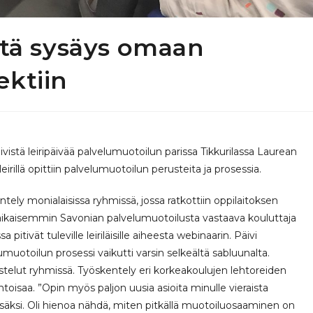
ltä sysäys omaan
ektiin
ivistä leiripäivää palvelumuotoilun parissa Tikkurilassa Laurean
irillä opittiin palvelumuotoilun perusteita ja prosessia.
tely monialaisissa ryhmissä, jossa ratkottiin oppilaitoksen
 aikaisemmin Savonian palvelumuotoilusta vastaava kouluttaja
itivät tuleville leiriläisille aiheesta webinaarin. Päivi
muotoilun prosessi vaikutti varsin selkeältä sabluunalta.
ustelut ryhmissä. Työskentely eri korkeakoulujen lehtoreiden
antoisaa. ”Opin myös paljon uusia asioita minulle vieraista
 lisäksi. Oli hienoa nähdä, miten pitkällä muotoiluosaaminen on