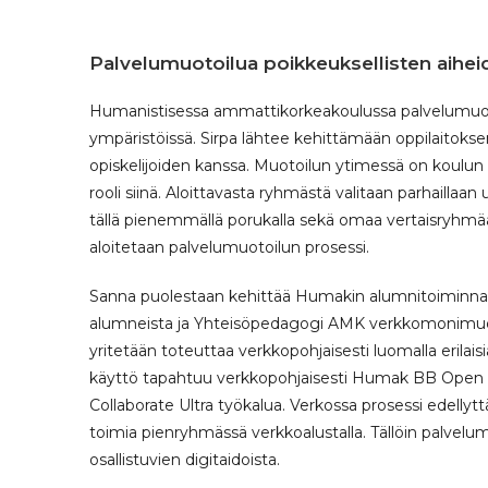
Palvelumuotoilua poikkeuksellisten aihei
Humanistisessa ammattikorkeakoulussa palvelumuotoi
ympäristöissä. Sirpa lähtee kehittämään oppilaitok
opiskelijoiden kanssa. Muotoilun ytimessä on koulu
rooli siinä. Aloittavasta ryhmästä valitaan parhaillaan
tällä pienemmällä porukalla sekä omaa vertaisryhmää
aloitetaan palvelumuotoilun prosessi.
Sanna puolestaan kehittää Humakin alumnitoiminnan
alumneista ja Yhteisöpedagogi AMK verkkomonimuoto
yritetään toteuttaa verkkopohjaisesti luomalla erila
käyttö tapahtuu verkkopohjaisesti Humak BB Open LM
Collaborate Ultra työkalua. Verkossa prosessi edelly
toimia pienryhmässä verkkoalustalla. Tällöin palvel
osallistuvien digitaidoista.