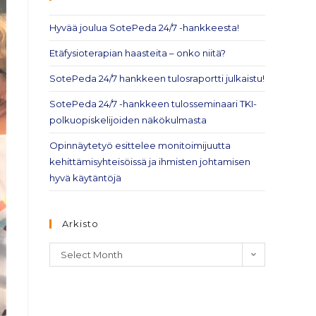
Hyvää joulua SotePeda 24/7 -hankkeesta!
Etäfysioterapian haasteita – onko niitä?
SotePeda 24/7 hankkeen tulosraportti julkaistu!
SotePeda 24/7 -hankkeen tulosseminaari TKI-
polkuopiskelijoiden näkökulmasta
Opinnäytetyö esittelee monitoimijuutta
kehittämisyhteisöissä ja ihmisten johtamisen
hyvä käytäntöjä
Arkisto
Select Month