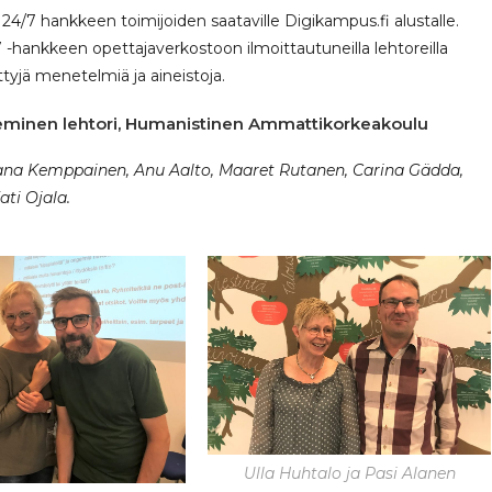
4/7 hankkeen toimijoiden saataville Digikampus.fi alustalle.
hankkeen opettajaverkostoon ilmoittautuneilla lehtoreilla
yjä menetelmiä ja aineistoja.
na Nieminen lehtori, Humanistinen Ammattikorkeakoulu
Jaana Kemppainen, Anu Aalto, Maaret Rutanen, Carina Gädda,
ati Ojala.
Ulla Huhtalo ja Pasi Alanen