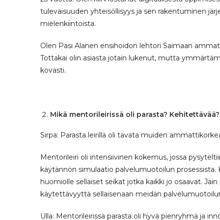
tulevaisuuden yhteisöllisyys ja sen rakentuminen jär
mielenkiintoista.
Olen Pasi Alanen ensihoidon lehtori Saimaan ammattik
Tottakai olin asiasta jotain lukenut, mutta ymmärtämin
kovasti.
Mikä mentorileirissä oli parasta? Kehitettävää?
Sirpa: Parasta leirillä oli tavata muiden ammattikorke
Mentorileiri oli intensiivinen kokemus, jossa pysyteltii
käytännön simulaatio palvelumuotoilun prosessista.
huomiolle sellaiset seikat jotka kaikki jo osaavat. J
käytettävyyttä sellaisenaan meidän palvelumuotoilun
Ulla: Mentorileirissä parasta oli hyvä pienryhmä ja 