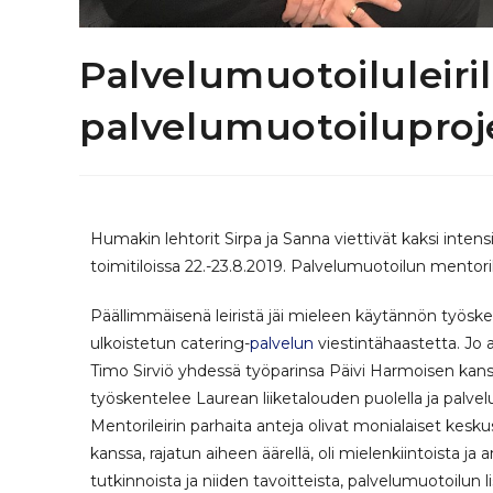
Palvelumuotoiluleiri
palvelumuotoiluproj
Humakin lehtorit Sirpa ja Sanna viettivät kaksi intensi
toimitiloissa 22.-23.8.2019. Palvelumuotoilun mentorile
Päällimmäisenä leiristä jäi mieleen käytännön työsken
ulkoistetun catering-
palvelun
viestintähaastetta. Jo
Timo Sirviö yhdessä työparinsa Päivi Harmoisen kanssa p
työskentelee Laurean liiketalouden puolella ja palvelu
Mentorileirin parhaita anteja olivat monialaiset kesk
kanssa, rajatun aiheen äärellä, oli mielenkiintoista ja 
tutkinnoista ja niiden tavoitteista, palvelumuotoilun