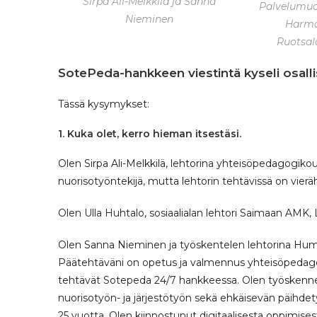
Sirpa Ali-Melkkilä ja Sanna
Palvelumuot
Nieminen
Harmo
Ruotsal
SotePeda-hankkeen viestintä kyseli osallis
Tässä kysymykset:
1. Kuka olet, kerro hieman itsestäsi.
Olen Sirpa Ali-Melkkilä, lehtorina yhteisöpedagogik
nuorisotyöntekijä, mutta lehtorin tehtävissä on vieräh
Olen Ulla Huhtalo, sosiaalialan lehtori Saimaan AMK
Olen Sanna Nieminen ja työskentelen lehtorina Hum
Päätehtäväni on opetus ja valmennus yhteisöpedag
tehtävät Sotepeda 24/7 hankkeessa. Olen työskenne
nuorisotyön- ja järjestötyön sekä ehkäisevän päihdetyö
25 vuotta. Olen kiinnostunut digitaalisesta oppimis