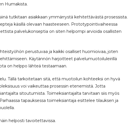
en Humakista.
iinä tutkitaan asiakkaan ymmärrystä kehitettävästä prosessista.
epteja käsillä olevaan haasteeseen. Prototypointivaiheessa
ettista palvelukonseptia on siten helpompi arvioida osallisten
teistyöhön perustuvaa ja kaikki osalliset huomioivaa, joten
hittämiseen. Käytännön harjoitteet palvelumuotoiluleirillä
jota on helppo lähteä testaamaan.
telu. Tällä tarkoitetaan sitä, että muotoilun kohteeksi on hyvä
pleksisuus voi vaikeuttaa prosessin etenemistä. Jotta
iantajalta sitoutumista. Toimeksiantajalta tarvitaan siis myös
Parhaassa tapauksessa toimeksiantaja esittelee tilauksen ja
uolella.
äin helposti tavoitettavissa.