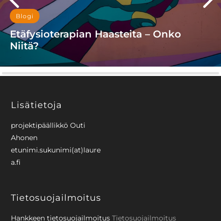
Blogi
Etäfysioterapian Haasteita – Onko
Niitä?
SotePeda 24/7-hankkeen projektityöntekijät Arcada
ammattikorkeakoulusta ovat kirjoittaneet ammattilaisten
kokemuksista etäfysioterapiasta ja sen haasteista.
Laadukkaan palvelun takaamiseksi tieteellisen
Lisätietoja
tutkimuksen tulisi ohjata…
projektipäällikkö Outi
LUE LISÄÄ
Ahonen
etunimi.sukunimi(at)laure
a.fi
Tietosuojailmoitus
Hankkeen tietosuojailmoitus
Tietosuojailmoitus