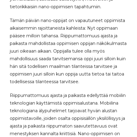
tietorikkaisiin nano-oppimisen tapahtumiin.
Tämän päivän nano-oppijat on vapautuneet oppimista
aikaisemmin rajoittaneista kahleista: Nyt oppimaan
pääsee milloin tahansa. Riippumattomuus ajasta ja
paikasta mahdollistaa oppimisen oppijan näkökulmasta
juuri oikeaan aikaan. Oppijalla tulee olla myös
mahdollisuus saada tarvitsemansa oppi juuri silloin kuin
hän sitä todellisen maailman tilanteissa tarvitsee ja
oppimisen juuri silloin kun oppija uutta tietoa tai taitoa
todellisessa tilanteessa tarvitsee.
Riippumattomuus ajasta ja paikasta edellyttää mobiilin
teknologian käyttämistä oppimisalustana. Mobiilina
teknologiana älypuhelimet tarjoavat hyvän alustan
oppimistavoille, joiden osalta oppisisällön yksilöllisyys ja
ajasta ja paikasta riippumaton saavutettavuus ovat
menestyksen kannalta kriittisiä. Nano-oppimisen on