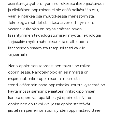
asiantuntijatyöhön. Työn murroksessa itseohjautuvuus
ja elinikäinen oppiminen ei ole enää pelkästään etu,
vaan elintärkeä osa muutoksessa menestymistä.
Teknologia mahdollistaa tasa-arvon edistymisen,
vaarana kuitenkin on myös epätasa-arvon
lisääntyminen teknologistumisen myötä. Teknologia
tarjoaakin myös mahdollisuuksia osallisuuden
lisäämiseen osaamista tasapuolisesti kaikille
tarjoamalla.
Nano-oppimisen teoreettinen tausta on mikro-
oppimisessa. Nanoteknologian esiinmarssi on
inspiroinut mikro-oppimisen nimeämistä
trendikkäämmin nano-oppimiseksi, mutta kyseessä on
käytännössä samoin periaattein mikro-oppimisen
kanssa operoiva tapa lähestyä oppimista. Nano-
oppiminen on tekniikka, jossa oppimistehtävät
jaotellaan pienempiin osiin, yhden oppimistavoitteen