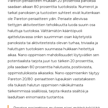
Pareton periaatteen mukaan 20 prosentilla panoksia
saadaan aikaan 80 prosenttia tuotoksista. Numerot ja
tarkat panoksien ja tuotosten suhteet eivät kuitenkaan
ole Pareton periaatteen ydin. Periaate alleviivaa
tiettyjen aktiviteettien tehokkuutta luoda suurin osa
haluttuja tuotoksia. Välttämätön kääntöpuoli
ajattelutavassa onkin suurimman osan käytetyistä
panoksista tai aktiviteeteista olevan turhaa, triviaalia ja
haluttujen tuotoksien suunnassa hukkaan heitettyä
aikaa. Nano-oppimisen mahdollisuudet löytyvätkin sen
potentiaalista tarjota juuri tuo tärkein 20 prosenttia,
jolla saadaan 80 prosenttia halutuista, positiivisista,
oppimistuloksista aikaiseksi. Nano-oppimisenkin täytyy
Pareton 20/80 -periaatteen lupauksiin vastatakseen
olla tiukasti halutun oppimisen näkökulmasta
tärkeimmissä sisällöissä, tarjota rikasta sisältöä ja
laadultaan erinomaista tuotantoa.