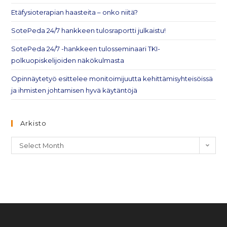
Etäfysioterapian haasteita – onko niitä?
SotePeda 24/7 hankkeen tulosraportti julkaistu!
SotePeda 24/7 -hankkeen tulosseminaari TKI-
polkuopiskelijoiden näkökulmasta
Opinnäytetyö esittelee monitoimijuutta kehittämisyhteisöissä
ja ihmisten johtamisen hyvä käytäntöjä
Arkisto
Select Month