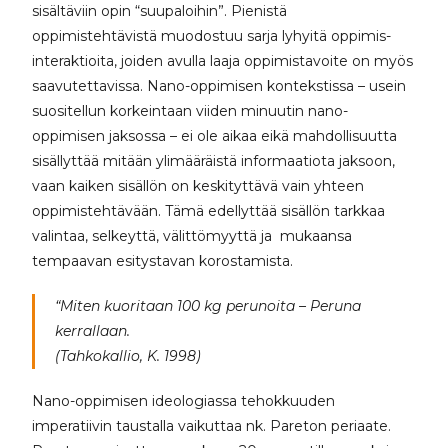
sisältäviin opin “suupaloihin”. Pienistä
oppimistehtävistä muodostuu sarja lyhyitä oppimis-
interaktioita, joiden avulla laaja oppimistavoite on myös
saavutettavissa. Nano-oppimisen kontekstissa – usein
suositellun korkeintaan viiden minuutin nano-
oppimisen jaksossa – ei ole aikaa eikä mahdollisuutta
sisällyttää mitään ylimääräistä informaatiota jaksoon,
vaan kaiken sisällön on keskityttävä vain yhteen
oppimistehtävään. Tämä edellyttää sisällön tarkkaa
valintaa, selkeyttä, välittömyyttä ja mukaansa
tempaavan esitystavan korostamista.
“Miten kuoritaan 100 kg perunoita – Peruna
kerrallaan.
(Tahkokallio, K. 1998)
Nano-oppimisen ideologiassa tehokkuuden
imperatiivin taustalla vaikuttaa nk. Pareton periaate.