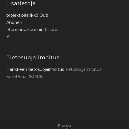
Lisätietoja
projektipäällikkö Outi
Ahonen
etunimi.sukunimi(at)laurea
.fi
Tietosuojailmoitus
Hankkeen tietosuojailmoitus
Tietosuojailmoitus
SotePeda 280918
Etusivu