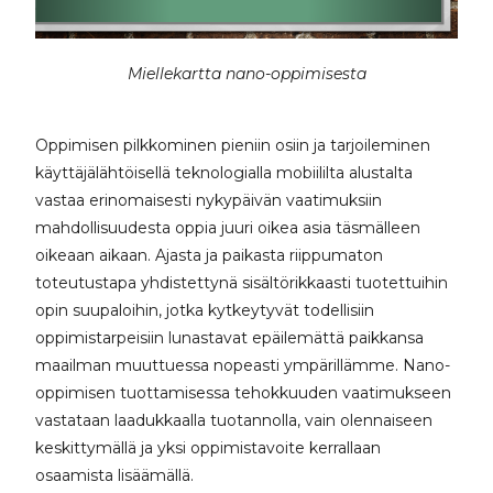
Miellekartta nano-oppimisesta
Oppimisen pilkkominen pieniin osiin ja tarjoileminen
käyttäjälähtöisellä teknologialla mobiililta alustalta
vastaa erinomaisesti nykypäivän vaatimuksiin
mahdollisuudesta oppia juuri oikea asia täsmälleen
oikeaan aikaan. Ajasta ja paikasta riippumaton
toteutustapa yhdistettynä sisältörikkaasti tuotettuihin
opin suupaloihin, jotka kytkeytyvät todellisiin
oppimistarpeisiin lunastavat epäilemättä paikkansa
maailman muuttuessa nopeasti ympärillämme. Nano-
oppimisen tuottamisessa tehokkuuden vaatimukseen
vastataan laadukkaalla tuotannolla, vain olennaiseen
keskittymällä ja yksi oppimistavoite kerrallaan
osaamista lisäämällä.