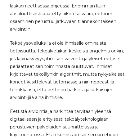
lääkärin eettisessä ohjeessa. Enemmän kuin
absoluuttisesti päätetty oikea tai väärä, eettinen
osaaminen perustuu jatkuvaan tilannekohtaiseen
arviointiin.
Tekoälysovelluksilla ei ole ihmiselle ominaista
tietoisuutta. Tekoälyetiikan keskeisiä ongelmia onkin,
jos läpinäkyvyys, ihmisen valvonta ja yleiset eettiset
periaatteet sen toiminnasta puuttuvat. Ihmiset
kirjoittavat tekoälynkin algoritmit, mutta nykyaikaiset
koneet käsittelevät tietomassoja niin nopeasti ja
tehokkaasti, että eettinen harkinta ja ratkaisujen
arviointi jää aina ihmisille.
Eettistä arviointia ja harkintaa tarvitaan yleensä
digitaaliseen ja erityisesti tekoälyteknologiaan
perustuvien palveluiden suunnittelussa ja
käyttöönotossa. EU:n komission seitsemän ehdon