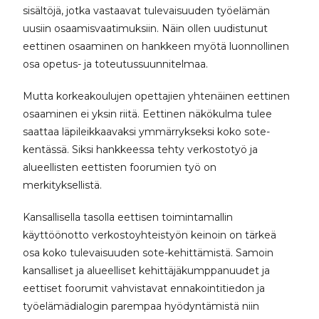
sisältöjä, jotka vastaavat tulevaisuuden työelämän
uusiin osaamisvaatimuksiin. Näin ollen uudistunut
eettinen osaaminen on hankkeen myötä luonnollinen
osa opetus- ja toteutussuunnitelmaa.
Mutta korkeakoulujen opettajien yhtenäinen eettinen
osaaminen ei yksin riitä. Eettinen näkökulma tulee
saattaa läpileikkaavaksi ymmärrykseksi koko sote-
kentässä. Siksi hankkeessa tehty verkostotyö ja
alueellisten eettisten foorumien työ on
merkityksellistä.
Kansallisella tasolla eettisen toimintamallin
käyttöönotto verkostoyhteistyön keinoin on tärkeä
osa koko tulevaisuuden sote-kehittämistä. Samoin
kansalliset ja alueelliset kehittäjäkumppanuudet ja
eettiset foorumit vahvistavat ennakointitiedon ja
työelämädialogin parempaa hyödyntämistä niin