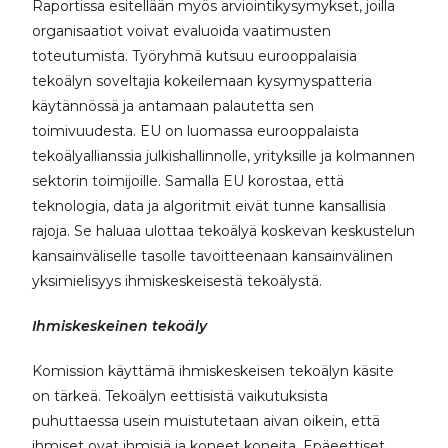
Raportissa esitellään myös arviointikysymykset, joilla
organisaatiot voivat evaluoida vaatimusten
toteutumista. Työryhmä kutsuu eurooppalaisia
tekoälyn soveltajia kokeilemaan kysymyspatteria
käytännössä ja antamaan palautetta sen
toimivuudesta. EU on luomassa eurooppalaista
tekoälyallianssia julkishallinnolle, yrityksille ja kolmannen
sektorin toimijoille. Samalla EU korostaa, että
teknologia, data ja algoritmit eivät tunne kansallisia
rajoja. Se haluaa ulottaa tekoälyä koskevan keskustelun
kansainväliselle tasolle tavoitteenaan kansainvälinen
yksimielisyys ihmiskeskeisestä tekoälystä.
Ihmiskeskeinen tekoäly
Komission käyttämä ihmiskeskeisen tekoälyn käsite
on tärkeä. Tekoälyn eettisistä vaikutuksista
puhuttaessa usein muistutetaan aivan oikein, että
ihmiset ovat ihmisiä ja koneet koneita. Epäeettiset