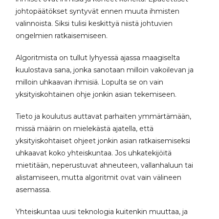
johtopäätökset syntyvät ennen muuta ihmisten
valinnoista. Siksi tulisi keskittyä niistä johtuvien
ongelmien ratkaisemiseen.
Algoritmista on tullut lyhyessä ajassa maagiselta
kuulostava sana, jonka sanotaan milloin vakoilevan ja
milloin uhkaavan ihmisiä. Lopulta se on vain
yksityiskohtainen ohje jonkin asian tekemiseen.
Tieto ja koulutus auttavat parhaiten ymmärtämään,
missä määrin on mielekästä ajatella, että
yksityiskohtaiset ohjeet jonkin asian ratkaisemiseksi
uhkaavat koko yhteiskuntaa. Jos uhkatekijöitä
mietitään, neperustuvat ahneuteen, vallanhaluun tai
alistamiseen, mutta algoritmit ovat vain välineen
asemassa.
Yhteiskuntaa uusi teknologia kuitenkin muuttaa, ja