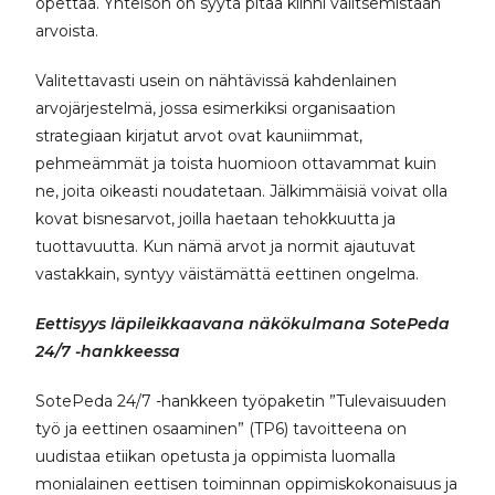
opettaa. Yhteisön on syytä pitää kiinni valitsemistaan
arvoista.
Valitettavasti usein on nähtävissä kahdenlainen
arvojärjestelmä, jossa esimerkiksi organisaation
strategiaan kirjatut arvot ovat kauniimmat,
pehmeämmät ja toista huomioon ottavammat kuin
ne, joita oikeasti noudatetaan. Jälkimmäisiä voivat olla
kovat bisnesarvot, joilla haetaan tehokkuutta ja
tuottavuutta. Kun nämä arvot ja normit ajautuvat
vastakkain, syntyy väistämättä eettinen ongelma.
Eettisyys läpileikkaavana näkökulmana
SotePeda
24/7 -hankkeessa
SotePeda 24/7 -hankkeen työpaketin ”Tulevaisuuden
työ ja eettinen osaaminen” (TP6) tavoitteena on
uudistaa etiikan opetusta ja oppimista luomalla
monialainen eettisen toiminnan oppimiskokonaisuus ja