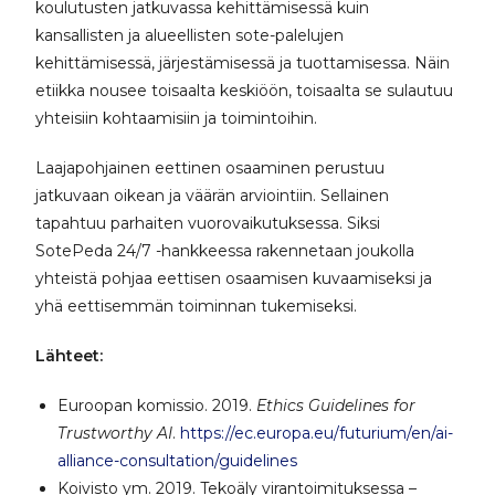
koulutusten jatkuvassa kehittämisessä kuin
kansallisten ja alueellisten sote-palelujen
kehittämisessä, järjestämisessä ja tuottamisessa. Näin
etiikka nousee toisaalta keskiöön, toisaalta se sulautuu
yhteisiin kohtaamisiin ja toimintoihin.
Laajapohjainen eettinen osaaminen perustuu
jatkuvaan oikean ja väärän arviointiin. Sellainen
tapahtuu parhaiten vuorovaikutuksessa. Siksi
SotePeda 24/7 -hankkeessa rakennetaan joukolla
yhteistä pohjaa eettisen osaamisen kuvaamiseksi ja
yhä eettisemmän toiminnan tukemiseksi.
Lähteet:
Euroopan komissio. 2019.
Ethics Guidelines for
Trustworthy AI
.
https://ec.europa.eu/futurium/en/ai-
alliance-consultation/guidelines
Koivisto ym. 2019. Tekoäly virantoimituksessa –