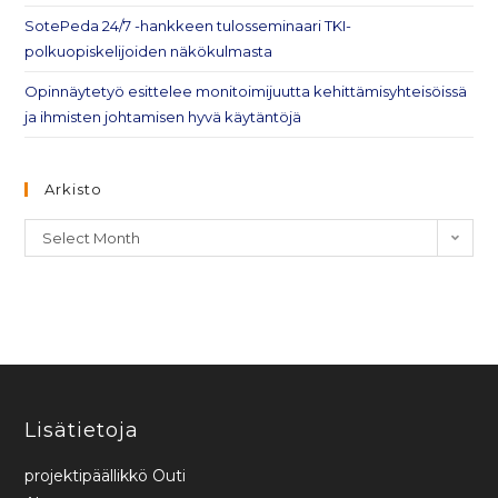
SotePeda 24/7 -hankkeen tulosseminaari TKI-
polkuopiskelijoiden näkökulmasta
Opinnäytetyö esittelee monitoimijuutta kehittämisyhteisöissä
ja ihmisten johtamisen hyvä käytäntöjä
Arkisto
Select Month
Lisätietoja
projektipäällikkö Outi