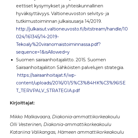
eettiset kysymykset ja yhteiskunnallinen
hyväksyttävyys. Valtioneuvoston selvitys- ja
tutkimustoiminnan julkaisusarja 14/2019.
http://julkaisut.valtioneuvosto.fi/bitstream/handle/10
024/161345/14-2019-
Tekoaly%20viranomaistoiminnassa.pdf?
sequence=1&isAllowed=y
Suomen sairaanhoitajaliitto. 2015. Suomen
Sairaanhoitajaliiton Sähköisten palvelujen strategia.
https://sairaanhoitajat.fi/wp-
content/uploads/2016/01/S%C3%84HK%C3%96ISE
T_TERVPALV_STRATEGIA.pdf
Kirjoittajat:
Mikko Malkavaara, Diakonia-ammattikorkeakoulu
Olli Vesterinen, Diakonia-ammattikorkeakoulu
Katariina Välikangas, Hämeen ammattikorkeakoulu