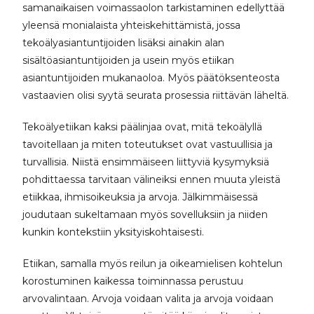
samanaikaisen voimassaolon tarkistaminen edellyttää
yleensä monialaista yhteiskehittämistä, jossa
tekoälyasiantuntijoiden lisäksi ainakin alan
sisältöasiantuntijoiden ja usein myös etiikan
asiantuntijoiden mukanaoloa. Myös päätöksenteosta
vastaavien olisi syytä seurata prosessia riittävän läheltä.
Tekoälyetiikan kaksi päälinjaa ovat, mitä tekoälyllä
tavoitellaan ja miten toteutukset ovat vastuullisia ja
turvallisia. Niistä ensimmäiseen liittyviä kysymyksiä
pohdittaessa tarvitaan välineiksi ennen muuta yleistä
etiikkaa, ihmisoikeuksia ja arvoja. Jälkimmäisessä
joudutaan sukeltamaan myös sovelluksiin ja niiden
kunkin kontekstiin yksityiskohtaisesti.
Etiikan, samalla myös reilun ja oikeamielisen kohtelun
korostuminen kaikessa toiminnassa perustuu
arvovalintaan. Arvoja voidaan valita ja arvoja voidaan