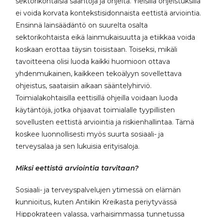
sektorikohtaisia sääntöjä ja ohjeita. Yleisillä ohjeistuksilla
ei voida korvata kontekstisidonnaista eettistä arviointia.
Ensinnä lainsäädäntö on suurelta osalta
sektorikohtaista eikä lainmukaisuutta ja etiikkaa voida
koskaan erottaa täysin toisistaan. Toiseksi, mikäli
tavoitteena olisi luoda kaikki huomioon ottava
yhdenmukainen, kaikkeen tekoälyyn sovellettava
ohjeistus, saataisiin aikaan sääntelyhirviö.
Toimialakohtaisilla eettisillä ohjeilla voidaan luoda
käytäntöjä, jotka ohjaavat toimialalle tyypillisten
sovellusten eettistä arviointia ja riskienhallintaa. Tämä
koskee luonnollisesti myös suurta sosiaali- ja
terveysalaa ja sen lukuisia erityisaloja.
Miksi eettistä arviointia tarvitaan?
Sosiaali- ja terveyspalvelujen ytimessä on elämän
kunnioitus, kuten Antiikin Kreikasta periytyvässä
Hippokrateen valassa, varhaisimmassa tunnetussa