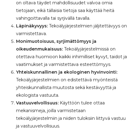
on oltava täydet mahdollisuudet valvoa omia
tietojaan, eikä tällaisia tietoja saa käyttää heitä
vahingoittavalla tai syrjivällä tavalla.
Läpinäkyvyys:
Tekoälyjärjestelmien jäljitettävyys on
varmistettava.
Monimuotoisuus, syrjimättömyys ja
oikeudenmukaisuus:
Tekoälyjärjestelmissä on
otettava huomioon kaikki inhimilliset kyvyt, taidot ja
vaatimukset ja varmistettava esteettömyys.
Yhteiskunnallinen ja ekologinen hyvinvointi:
Tekoälyjärjestelmien on edistettävä myönteistä
yhteiskunnallista muutosta sekä kestävyyttä ja
ekologista vastuuta.
Vastuuvelvollisuus:
Käyttöön tulee ottaa
mekanismeja, joilla varmistetaan
tekoälyjärjestelmiin ja niiden tuloksiin liittyvä vastuu
ja vastuuvelvollisuus.