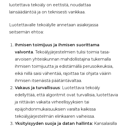
luotettava tekoäly on eettistä, noudattaa
lainsäädäntöä ja on teknisesti vankkaa.
Luotettavalle tekoälylle annetaan asiakirjassa
seitsemän ehtoa:
Ihmisen toimijuus ja ihmisen suorittama
valvonta
. Tekoälyjärjestelmien tulisi toimia tasa-
arvoisen yhteiskunnan mahdollistajina tukemalla
ihmisen toimijuutta ja edistämällä perusoikeuksia,
eikä niillä saisi vähentää, rajoittaa tai ohjata väärin
ihmisen itsenäistä päätäntävaltaa.
Vakaus ja turvallisuus
: Luotettava tekoäly
edellyttää, että algoritmit ovat turvallisia, luotettavia
ja riittävän vakaita virheellisyyksien tai
epäjohdonmukaisuuksien varalta kaikissa
tekoälyjärjestelmän elinkaaren vaiheissa.
Yksityisyyden suoja ja datan hallinta:
Kansalaisilla