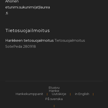
Ahonen
etunimi.sukunimi(at)laurea
.fi
Tietosuojailmoitus
Hankkeen tietosuojailmoitus
Tietosuojailmoitus
SotePeda 280918
Etusivu
Hanke
Hankekumppanit
Uutiskirje
in English
På svenska