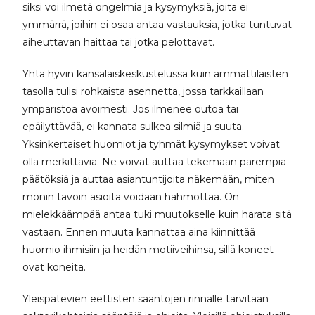
siksi voi ilmetä ongelmia ja kysymyksiä, joita ei
ymmärrä, joihin ei osaa antaa vastauksia, jotka tuntuvat
aiheuttavan haittaa tai jotka pelottavat.
Yhtä hyvin kansalaiskeskustelussa kuin ammattilaisten
tasolla tulisi rohkaista asennetta, jossa tarkkaillaan
ympäristöä avoimesti. Jos ilmenee outoa tai
epäilyttävää, ei kannata sulkea silmiä ja suuta.
Yksinkertaiset huomiot ja tyhmät kysymykset voivat
olla merkittäviä. Ne voivat auttaa tekemään parempia
päätöksiä ja auttaa asiantuntijoita näkemään, miten
monin tavoin asioita voidaan hahmottaa. On
mielekkäämpää antaa tuki muutokselle kuin harata sitä
vastaan. Ennen muuta kannattaa aina kiinnittää
huomio ihmisiin ja heidän motiiveihinsa, sillä koneet
ovat koneita.
Yleispätevien eettisten sääntöjen rinnalle tarvitaan