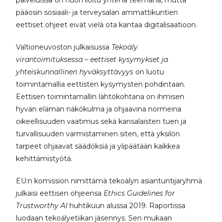
palveluissa on huomioitu yhtenä teemana, mutta
pääosin sosiaali- ja terveysalan ammattikuntien
eettiset ohjeet eivät vielä ota kantaa digitalisaatioon.
Valtioneuvoston julkaisussa
Tekoäly
virantoimituksessa – eettiset kysymykset ja
yhteiskunnallinen hyväksyttävyys
on luotu
toimintamallia eettisten kysymysten pohdintaan.
Eettisen toimintamallin lähtökohtana on ihmisen
hyvän elämän näkökulma ja ohjaavina normeina
oikeellisuuden vaatimus sekä kansalaisten tuen ja
turvallisuuden varmistaminen siten, että yksilön
tarpeet ohjaavat säädöksiä ja ylipäätään kaikkea
kehittämistyötä.
EU:n komission nimittämä tekoälyn asiantuntijaryhmä
julkaisi eettisen ohjeensa
Ethics Guidelines for
Trustworthy AI
huhtikuun alussa 2019. Raportissa
luodaan tekoälyetiikan jäsennys. Sen mukaan