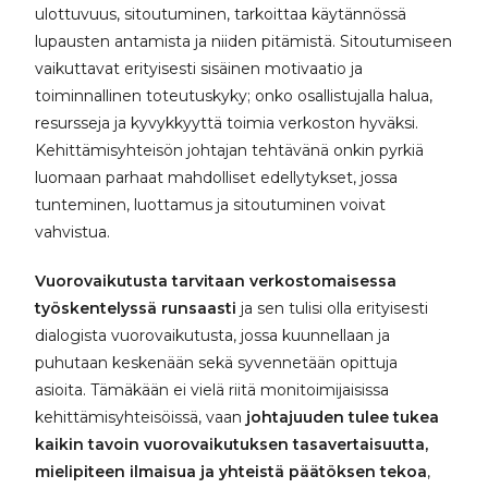
ulottuvuus, sitoutuminen, tarkoittaa käytännössä
lupausten antamista ja niiden pitämistä. Sitoutumiseen
vaikuttavat erityisesti sisäinen motivaatio ja
toiminnallinen toteutuskyky; onko osallistujalla halua,
resursseja ja kyvykkyyttä toimia verkoston hyväksi.
Kehittämisyhteisön johtajan tehtävänä onkin pyrkiä
luomaan parhaat mahdolliset edellytykset, jossa
tunteminen, luottamus ja sitoutuminen voivat
vahvistua.
Vuorovaikutusta tarvitaan verkostomaisessa
työskentelyssä runsaasti
ja sen tulisi olla erityisesti
dialogista vuorovaikutusta, jossa kuunnellaan ja
puhutaan keskenään sekä syvennetään opittuja
asioita. Tämäkään ei vielä riitä monitoimijaisissa
kehittämisyhteisöissä, vaan
johtajuuden tulee tukea
kaikin tavoin vuorovaikutuksen tasavertaisuutta,
mielipiteen ilmaisua ja yhteistä päätöksen tekoa
,