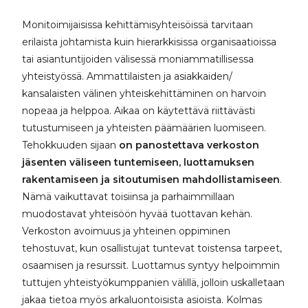
Monitoimijaisissa kehittämisyhteisöissä tarvitaan
erilaista johtamista kuin hierarkkisissa organisaatioissa
tai asiantuntijoiden välisessä moniammatillisessa
yhteistyössä. Ammattilaisten ja asiakkaiden/
kansalaisten välinen yhteiskehittäminen on harvoin
nopeaa ja helppoa. Aikaa on käytettävä riittävästi
tutustumiseen ja yhteisten päämäärien luomiseen.
Tehokkuuden sijaan
on panostettava verkoston
jäsenten väliseen tuntemiseen, luottamuksen
rakentamiseen ja sitoutumisen mahdollistamiseen
.
Nämä vaikuttavat toisiinsa ja parhaimmillaan
muodostavat yhteisöön hyvää tuottavan kehän.
Verkoston avoimuus ja yhteinen oppiminen
tehostuvat, kun osallistujat tuntevat toistensa tarpeet,
osaamisen ja resurssit. Luottamus syntyy helpoimmin
tuttujen yhteistyökumppanien välillä, jolloin uskalletaan
jakaa tietoa myös arkaluontoisista asioista. Kolmas