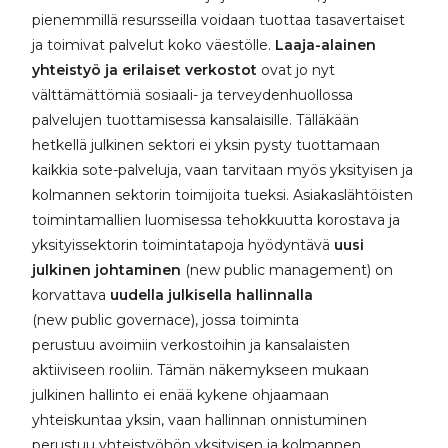
pienemmillä resursseilla voidaan tuottaa tasavertaiset
ja toimivat palvelut koko väestölle.
Laaja-alainen
yhteistyö ja erilaiset verkostot
ovat jo nyt
välttämättömiä sosiaali- ja terveydenhuollossa
palvelujen tuottamisessa kansalaisille. Tälläkään
hetkellä julkinen sektori ei yksin pysty tuottamaan
kaikkia sote-palveluja, vaan tarvitaan myös yksityisen ja
kolmannen sektorin toimijoita tueksi. Asiakaslähtöisten
toimintamallien luomisessa tehokkuutta korostava ja
yksityissektorin toimintatapoja hyödyntävä
uusi
julkinen johtaminen
(new public management) on
korvattava
uudella julkisella hallinnalla
(new public governace), jossa toiminta
perustuu avoimiin verkostoihin ja kansalaisten
aktiiviseen rooliin. Tämän näkemykseen mukaan
julkinen hallinto ei enää kykene ohjaamaan
yhteiskuntaa yksin, vaan hallinnan onnistuminen
perustuu yhteistyöhön yksityisen ja kolmannen