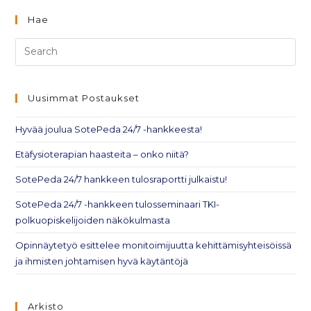
Hae
Uusimmat Postaukset
Hyvää joulua SotePeda 24/7 -hankkeesta!
Etäfysioterapian haasteita – onko niitä?
SotePeda 24/7 hankkeen tulosraportti julkaistu!
SotePeda 24/7 -hankkeen tulosseminaari TKI-
polkuopiskelijoiden näkökulmasta
Opinnäytetyö esittelee monitoimijuutta kehittämisyhteisöissä
ja ihmisten johtamisen hyvä käytäntöjä
Arkisto