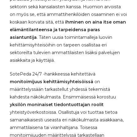
sektorin sekä kansalaisten kanssa. Huomion arvoista
on myös se, että ammattihenkilöiden osaaminen ei voi
koskaan korvata sitä, että
ihminen on aina itse oman
elämäntilanteensa ja tarpeidensa paras
asiantuntija
. Täten uusia toimintamalleja luoviin
kehittämisyhteisöihin on tarpeen osallistaa eri
sektoreilta tulevien ammattilaisten lisäksi palvelujen
asiakkaita ja käyttäjiä.
SotePeda 24/7 -hankkeessa kehitettävä
monitoimijuus kehittämisyhteisöissä
on
määrittelyssään tarkastellut yhdessä tekemistä
kahdesta näkökulmasta. Ensimmäisessä korostuu
yksilön moninaiset tiedontuottajan roolit
yhteistyöverkostoissa. Osallistuja voi tuottaa tietoa
samanaikaisesti useasta eri näkökulmasta asiakkaana,
ammattilaisena tai viranhaltijana. Toisessa
monitoimijuuden määrittelyssä tarkastellaan