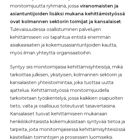
monitoimijuutta ryhmänä, jossa
viranomaisten ja
asiantuntijoiden lisäksi mukana kehittämistyössä
ovat kolmannen sektorin toimijat ja kansalaiset
.
Tulevaisuudessa osallistuminen palvelujen
kehittämiseen voi tapahtua entistä enemmän
asiakasraatien ja kokemusasiantuntijoiden kautta,
myös ilman yhteyttä organisaatioihin.
Syntyy siis monitoimijaisia kehittämisyhteisöjä, mikä
tarkoittaa julkisen, yksityisen, kolmannen sektorin ja
kansalaisten yhteistoimintaa, joka tuottaa uutta
ajattelua. Kehittämistyössä monitoimijuudella
tarkoitetaan työskentelyä, jossa kaikkien osapuolten
tieto, valta ja osallisuus toteutuvat tasavertaisina.
Kansalaiset tuovat kehittämiseen mukanaan
henkilökohtaisista kokemuksistaan syntyvää tietoa ja
tarpeita, joita monitoimijaisessa kehittämisyhteisössä
käsitellään toimintojen ja prosessien luomiseksi.