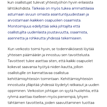
kun osallistujat tulevat yhteistyöhön hyvin erilaisista
lähtökohdista.
Tärkeää on myös tukea ammattilaisia
astumaan sivuun omasta asiantuntijuudestaan ja
arvostamaan kaikkien osapuolien osaamista.
Monitoimijuus edellyttää sekä johtajilta että
osallistujilta uudenlaista joustavuutta, osaamista,
asennetta ja rohkeutta yhdessä tekemiseen.
Kun verkosto toimii hyvin, se todennäköisesti löytää
yhteisen päämäärän ja innostuu sen tavoittelusta.
Tavoitteet tulee asettaa siten, että kaikki osapuolet
kokevat saavansa hyötyä niiden kautta, jolloin
osallistujille on kannattavaa osallistua
kehittämisyhteisön toimintaan. Kehittämisyhteisön
innostusta ylläpitää yhdessä löydetyt ratkaisut ja uuden
oppiminen. Verkoston johtajan on syytä huolehtia, että
ryhmä asettaa itselleen myös pienempiä, lyhyen
tähtäimen tavoitteita, joiden saavuttaminen tuottaa