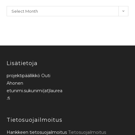
Select Month
Lisätietoja
projektipäällikkö Outi
Ahonen
etunimi.sukunimi(at)laurea
.fi
Tietosuojailmoitus
Hankkeen tietosuojailmoitus
Tietosuojailmoitus