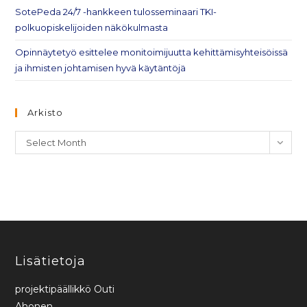
SotePeda 24/7 -hankkeen tulosseminaari TKI-
polkuopiskelijoiden näkökulmasta
Opinnäytetyö esittelee monitoimijuutta kehittämisyhteisöissä
ja ihmisten johtamisen hyvä käytäntöjä
Arkisto
Arkisto
Select Month
Lisätietoja
projektipäällikkö Outi
Ahonen