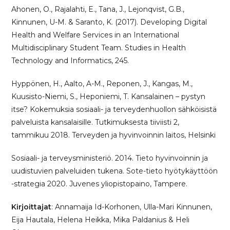
Ahonen, O., Rajalahti, E., Tana, J., Lejonqvist, G.B.,
Kinnunen, U-M. & Saranto, K. (2017). Developing Digital
Health and Welfare Services in an International
Multidisciplinary Student Team. Studies in Health
Technology and Informatics, 245.
Hyppönen, H., Aalto, A-M., Reponen, J., Kangas, M.,
Kuusisto-Niemi, S., Heponiemi, T. Kansalainen – pystyn
itse? Kokemuksia sosiaali- ja terveydenhuollon sähköisistä
palveluista kansalaisille. Tutkimuksesta tiiviisti 2,
tammikuu 2018. Terveyden ja hyvinvoinnin laitos, Helsinki
Sosiaali- ja terveysministeriö. 2014. Tieto hyvinvoinnin ja
uudistuvien palveluiden tukena. Sote-tieto hyötykäyttöön
-strategia 2020. Juvenes yliopistopaino, Tampere.
Kirjoittajat
: Annamaija Id-Korhonen, Ulla-Mari Kinnunen,
Eija Hautala, Helena Heikka, Mika Paldanius & Heli