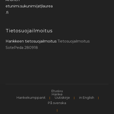
etunimi.sukunimi(at)laurea
.fi
Tietosuojailmoitus
Hankkeen tietosuojailmoitus
Tietosuojailmoitus
SotePeda 280918
Etusivu
Hanke
Hankekumppanit
Uutiskirje
in English
På svenska