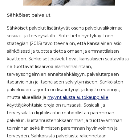
Sähköiset palvelut
Sähköiset palvelut lisääntyvät osana palveluvalikoimaa
sosiaali- ja terveysalalla. Sote-tieto hyötykäyttöön -
strategian (2015) tavoitteena on, että kansalainen asioi
sähköisesti ja tuottaa tietoa omaan ja ammattilaisen
käyttöön. Sähköiset palvelut ovat kansalaisen saatavilla ja
ne tuottavat lisäarvoa elämänhallintaan,
terveysongelmien ennaltaehkäisyyn, palvelutarpeen
itsearviointin ja itsenäiseen selviytymiseen. Sähköisten
palveluiden tarjonta on lisääntynyt ja käyttö edennyt,
mutta alueellisia ja
myyntialusta autokauppiaille
käyttäjäkohtaisia eroja on runsaasti. Sosiaali- ja
terveysalalla digitalisaatio mahdollistaa paremman
palvelun, kustannustehokkaamman ja tuottavamman
toiminnan sekä ihmisten paremman hyvinvoinnin ja
terveyden. Sähköisistä palveluista rakennetaan