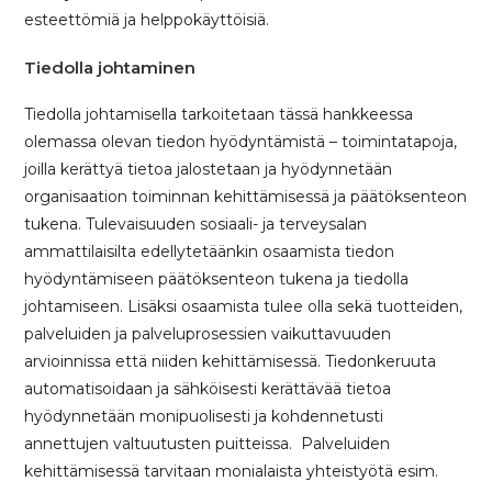
esteettömiä ja helppokäyttöisiä.
Tiedolla johtaminen
Tiedolla johtamisella tarkoitetaan tässä hankkeessa
olemassa olevan tiedon hyödyntämistä – toimintatapoja,
joilla kerättyä tietoa jalostetaan ja hyödynnetään
organisaation toiminnan kehittämisessä ja päätöksenteon
tukena. Tulevaisuuden sosiaali- ja terveysalan
ammattilaisilta edellytetäänkin osaamista tiedon
hyödyntämiseen päätöksenteon tukena ja tiedolla
johtamiseen. Lisäksi osaamista tulee olla sekä tuotteiden,
palveluiden ja palveluprosessien vaikuttavuuden
arvioinnissa että niiden kehittämisessä. Tiedonkeruuta
automatisoidaan ja sähköisesti kerättävää tietoa
hyödynnetään monipuolisesti ja kohdennetusti
annettujen valtuutusten puitteissa. Palveluiden
kehittämisessä tarvitaan monialaista yhteistyötä esim.