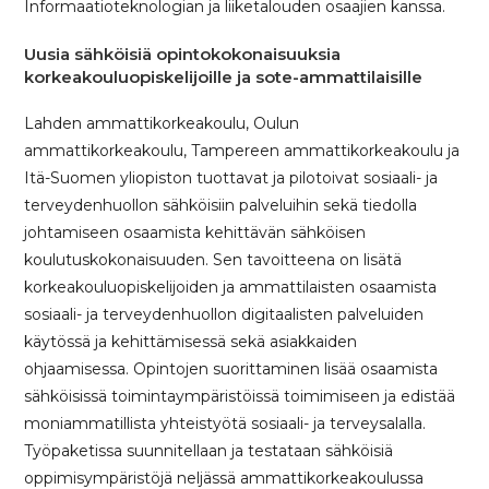
Informaatioteknologian ja liiketalouden osaajien kanssa.
Uusia sähköisiä opintokokonaisuuksia
korkeakouluopiskelijoille ja sote-ammattilaisille
Lahden ammattikorkeakoulu, Oulun
ammattikorkeakoulu, Tampereen ammattikorkeakoulu ja
Itä-Suomen yliopiston tuottavat ja pilotoivat sosiaali- ja
terveydenhuollon sähköisiin palveluihin sekä tiedolla
johtamiseen osaamista kehittävän sähköisen
koulutuskokonaisuuden. Sen tavoitteena on lisätä
korkeakouluopiskelijoiden ja ammattilaisten osaamista
sosiaali- ja terveydenhuollon digitaalisten palveluiden
käytössä ja kehittämisessä sekä asiakkaiden
ohjaamisessa. Opintojen suorittaminen lisää osaamista
sähköisissä toimintaympäristöissä toimimiseen ja edistää
moniammatillista yhteistyötä sosiaali- ja terveysalalla.
Työpaketissa suunnitellaan ja testataan sähköisiä
oppimisympäristöjä neljässä ammattikorkeakoulussa