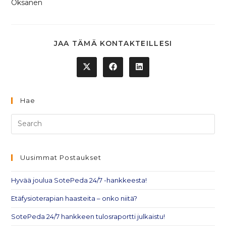
Oksanen
SHARE
JAA TÄMÄ KONTAKTEILLESI
THIS
CONTENT
Opens
Opens
Opens
in
in
in
a
a
a
new
new
new
window
window
window
Hae
Pre
Es
to
clo
Uusimmat Postaukset
th
Hyvää joulua SotePeda 24/7 -hankkeesta!
sea
pan
Etäfysioterapian haasteita – onko niitä?
SotePeda 24/7 hankkeen tulosraportti julkaistu!