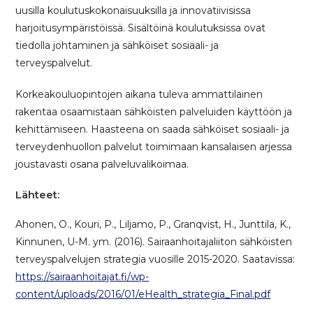
uusilla koulutuskokonaisuuksilla ja innovatiivisissa
harjoitusympäristöissä. Sisältöinä koulutuksissa ovat
tiedolla johtaminen ja sähköiset sosiaali- ja
terveyspalvelut.
Korkeakouluopintojen aikana tuleva ammattilainen
rakentaa osaamistaan sähköisten palveluiden käyttöön ja
kehittämiseen. Haasteena on saada sähköiset sosiaali- ja
terveydenhuollon palvelut toimimaan kansalaisen arjessa
joustavasti osana palveluvalikoimaa.
Lähteet:
Ahonen, O., Kouri, P., Liljamo, P., Granqvist, H., Junttila, K.,
Kinnunen, U-M. ym. (2016). Sairaanhoitajaliiton sähköisten
terveyspalvelujen strategia vuosille 2015-2020. Saatavissa:
https://sairaanhoitajat.fi/wp-
content/uploads/2016/01/eHealth_strategia_Final.pdf